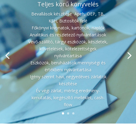
Teljes körű könyvelés
Bevallások készítése  Apeh, OEP, TB,
KSH, Biztosítók felé
Főkönyvi kivonatok, kartonok, naplók
Analitikus és részletező nyilvántartások
Vevő-szállító, tárgyi eszközök, készletek,
követelések, kötelezettségek
nyilvántartása
Eszközök, beruházások mennyiségi és
értékbeni nyilvántartása
Igény szerint havi, negyedéves zárlatok
készítése
Év végi zárlat, mérleg eredmény-
kimutatás, kiegészítő melléklet, cash-
flow