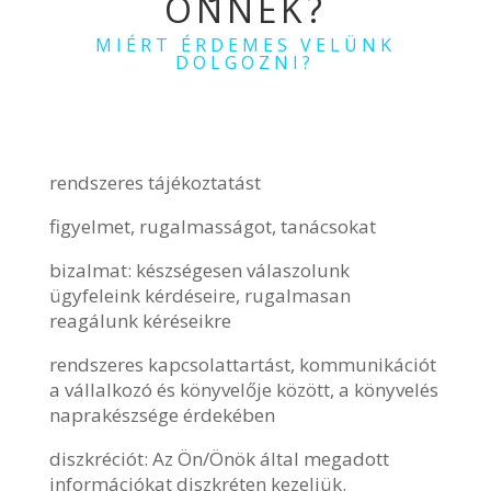
ÖNNEK?
MIÉRT ÉRDEMES VELÜNK
DOLGOZNI?
rendszeres tájékoztatást
figyelmet, rugalmasságot, tanácsokat
bizalmat: készségesen válaszolunk
ügyfeleink kérdéseire, rugalmasan
reagálunk kéréseikre
rendszeres kapcsolattartást, kommunikációt
a vállalkozó és könyvelője között, a könyvelés
naprakészsége érdekében
diszkréciót: Az Ön/Önök által megadott
információkat diszkréten kezeljük.