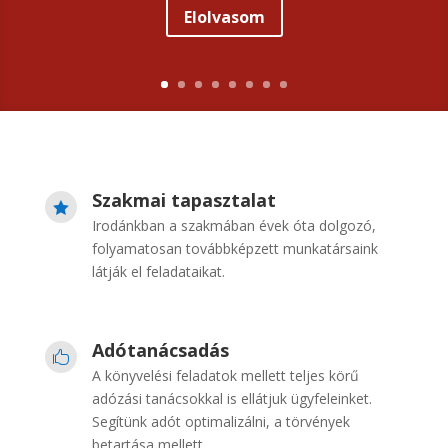
Elolvasom
Szakmai tapasztalat

Irodánkban a szakmában évek óta dolgozó,
folyamatosan továbbképzett munkatársaink
látják el feladataikat.
Adótanácsadás

A könyvelési feladatok mellett teljes körű
adózási tanácsokkal is ellátjuk ügyfeleinket.
Segítünk adót optimalizálni, a törvények
betartása mellett.